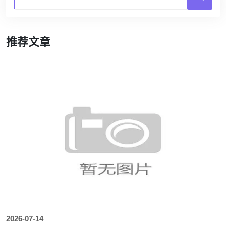
推荐文章
2026-07-14