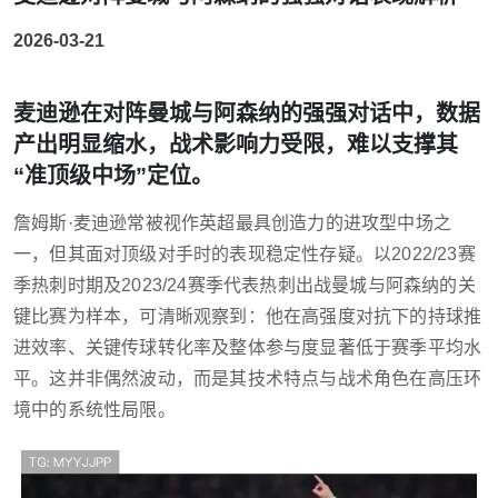
2026-03-21
麦迪逊在对阵曼城与阿森纳的强强对话中，数据
产出明显缩水，战术影响力受限，难以支撑其
“准顶级中场”定位。
詹姆斯·麦迪逊常被视作英超最具创造力的进攻型中场之
一，但其面对顶级对手时的表现稳定性存疑。以2022/23赛
季热刺时期及2023/24赛季代表热刺出战曼城与阿森纳的关
键比赛为样本，可清晰观察到：他在高强度对抗下的持球推
进效率、关键传球转化率及整体参与度显著低于赛季平均水
平。这并非偶然波动，而是其技术特点与战术角色在高压环
境中的系统性局限。