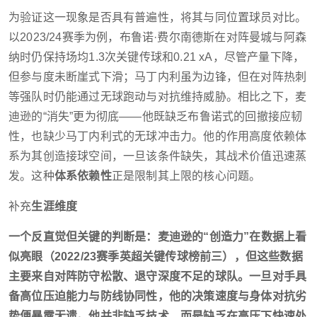
为验证这一现象是否具有普遍性，将其与同位置球员对比。
以2023/24赛季为例，布鲁诺·费尔南德斯在对阵曼城与阿森
纳时仍保持场均1.3次关键传球和0.21 xA，尽管产量下降，
但参与度未断崖式下滑；马丁内利虽为边锋，但在对阵热刺
等强队时仍能通过无球跑动与对抗维持威胁。相比之下，麦
迪逊的“消失”更为彻底——他既缺乏布鲁诺式的回撤接应韧
性，也缺少马丁内利式的无球冲击力。他的作用高度依赖体
系为其创造接球空间，一旦该条件缺失，其战术价值迅速蒸
发。这种
体系依赖性
正是限制其上限的核心问题。
补充
生涯维度
一个反直觉但关键的判断是：麦迪逊的“创造力”在数据上看
似亮眼（2022/23赛季英超关键传球榜前三），但这些数据
主要来自对阵防守松散、退守深度不足的球队。一旦对手具
备高位压迫能力与防线协同性，他的决策速度与身体对抗劣
势便暴露无遗。他并非缺乏技术，而是缺乏在高压下快速处