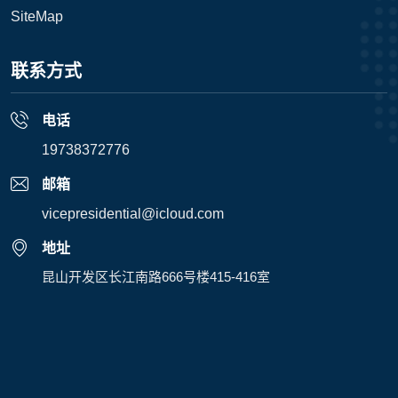
SiteMap
联系方式
电话
19738372776
邮箱
vicepresidential@icloud.com
地址
昆山开发区长江南路666号楼415-416室