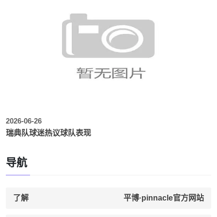
2026-06-26
瑞典队球迷热议球队表现
导航
了解
平博·pinnacle官方网站