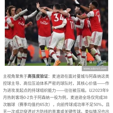
主视角聚焦于
高强度验证
：麦迪逊在面对曼城与阿森纳这类
控球主导、高位压迫体系严密的球队时，其核心价值——作
为进攻发起点的持球组织能力——往往被压缩。以2023年9
月热刺客场0-2负于阿森纳一役为例，麦迪逊全场仅完成38
次触球（赛季均值约65次），向前传球成功率不足50%，且
无一次成功穿透对方防线的直塞或关键传球。类似情况也出