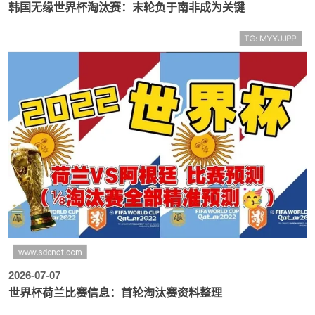
韩国无缘世界杯淘汰赛：末轮负于南非成为关键
2026-07-07
世界杯荷兰比赛信息：首轮淘汰赛资料整理