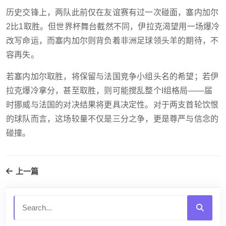
历史交锋上，两队此前仅在友谊赛有过一次碰面，塞内加尔
2比1取胜。但世界杯舞台截然不同，伊拉克渴望用一场爆冷
改写命运，而塞内加尔则背负着非洲足球领头羊的期待，不
容再失。
若塞内加尔取胜，将保留与法国竞争小组头名的希望；若伊
拉克爆冷拿分，甚至取胜，则可能搅乱整个I组格局——届
时挪威与法国的对决结果将更具决定性。对于两支首轮饮恨
的球队而言，这场较量不仅是三分之争，更是尊严与信念的
碰撞。
上一篇