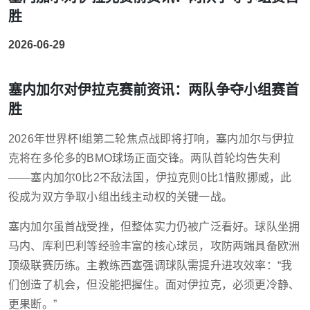
胜
2026-06-29
塞内加尔对伊拉克赛前资讯：两队争夺小组赛首
胜
2026年世界杯I组第二轮焦点战即将打响，塞内加尔与伊拉
克将在多伦多的BMO球场正面交锋。两队首轮均告失利
——塞内加尔0比2不敌法国，伊拉克则0比1惜败挪威，此
役成为双方争取小组出线主动权的关键一战。
塞内加尔虽首战受挫，但整体实力仍被广泛看好。球队坐拥
马内、库利巴利等经验丰富的核心球员，攻防两端具备欧洲
顶级联赛历练。主教练西塞强调球队需提升进攻效率：“我
们创造了机会，但没能把握住。面对伊拉克，必须更冷静、
更果断。”