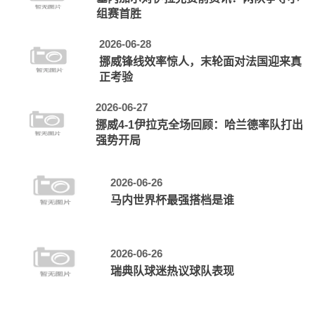
组赛首胜
2026-06-28
挪威锋线效率惊人，末轮面对法国迎来真
正考验
2026-06-27
挪威4-1伊拉克全场回顾：哈兰德率队打出
强势开局
2026-06-26
马内世界杯最强搭档是谁
2026-06-26
瑞典队球迷热议球队表现