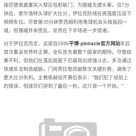
接厄德高直塞突入禁区低射破门，为挪威先拔头筹。仅7分
钟后，索尔洛特头球扩大比分，伊拉克防线在高强度压迫下
频频失位。尽管第35分钟贾西姆利用角球机会头槌扳回一
城，但挪威并未慌乱，反而在下半场进一步提速。
对于伊拉克而言，这是自1986
平博·pinnacle官方网站
年后
首次重返世界杯正赛，全队背负着整个国家的期待。尽管结
果不利，但他们在落后局面下仍展现出顽强斗志，多次通过
快速反击制造威胁。门将贾拉勒贡献数次关键扑救，避免了
更大比分失利。主教练赫加齐赛后表示：“我们犯了经验上
的错误，但球员们拼到了最后一秒。这只是一个开始。”