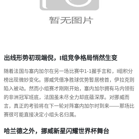
出线形势初现端倪，I组竞争格局悄然生变
随着法国与塞内加尔在另一场比赛中1-1握手言和，I组积分
榜出现微妙变化。挪威凭借净胜球优势暂居榜首，伊拉克则
陷入被动。然而小组赛才刚刚开始，塞内加尔拥有马内领衔
的非洲冠军班底，法国虽未尽全力却底蕴深厚。对挪威而
言，真正的考验将在下一轮对阵塞内加尔时到来——那场比
赛很可能直接决定小组头名归属。
哈兰德之外，挪威新星闪耀世界杯舞台