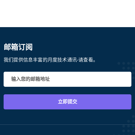
邮箱订阅
我们提供信息丰富的月度技术通讯-请查看。
立即提交