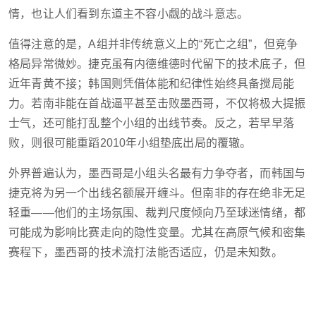
情，也让人们看到东道主不容小觑的战斗意志。
值得注意的是，A组并非传统意义上的“死亡之组”，但竞争
格局异常微妙。捷克虽有内德维德时代留下的技术底子，但
近年青黄不接；韩国则凭借体能和纪律性始终具备搅局能
力。若南非能在首战逼平甚至击败墨西哥，不仅将极大提振
士气，还可能打乱整个小组的出线节奏。反之，若早早落
败，则很可能重蹈2010年小组垫底出局的覆辙。
外界普遍认为，墨西哥是小组头名最有力争夺者，而韩国与
捷克将为另一个出线名额展开缠斗。但南非的存在绝非无足
轻重——他们的主场氛围、裁判尺度倾向乃至球迷情绪，都
可能成为影响比赛走向的隐性变量。尤其在高原气候和密集
赛程下，墨西哥的技术流打法能否适应，仍是未知数。