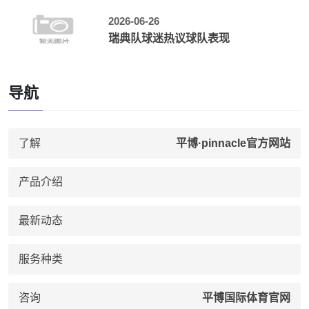
2026-06-26
瑞典队球迷热议球队表现
导航
了解
平博·pinnacle官方网站
产品介绍
最新动态
服务种类
咨询
平博国际体育官网