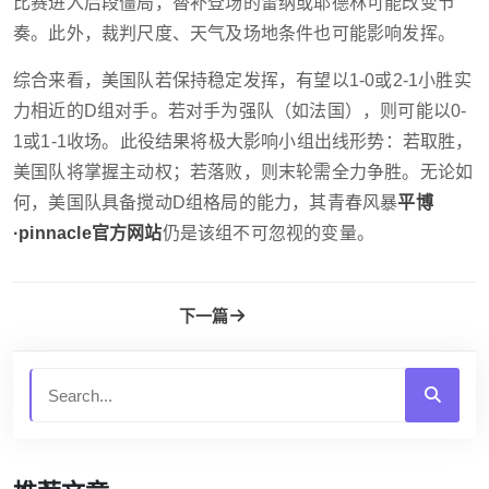
比赛进入后段僵局，替补登场的雷纳或耶德林可能改变节
奏。此外，裁判尺度、天气及场地条件也可能影响发挥。
综合来看，美国队若保持稳定发挥，有望以1-0或2-1小胜实
力相近的D组对手。若对手为强队（如法国），则可能以0-
1或1-1收场。此役结果将极大影响小组出线形势：若取胜，
美国队将掌握主动权；若落败，则末轮需全力争胜。无论如
何，美国队具备搅动D组格局的能力，其青春风暴
平博
·pinnacle官方网站
仍是该组不可忽视的变量。
下一篇