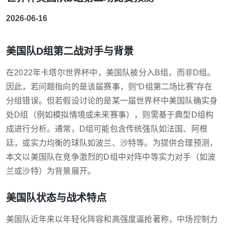
2026-06-16
美国队D组第二战对手与背景
在2022年卡塔尔世界杯中，美国队被分入B组，而非D组。
因此，若问题指向的是该届赛事，则“D组第二场比赛”存在
分组错误。但若假设讨论的是某一届世界杯中美国队确实身
处D组（例如模拟情境或未来赛事），则需基于典型D组构
成进行分析。通常，D组可能包含传统强队如法国、阿根
廷，或实力均衡的球队如波兰、沙特等。为提供合理预测，
本文以美国队在竞争激烈的D组中对阵中等实力对手（如波
兰或沙特）为背景展开。
美国队状态与战术特点
美国队近年来以年轻化阵容和高强度逼抢著称，中场控制力