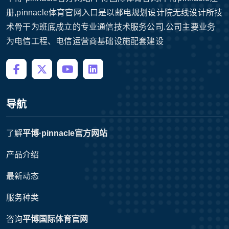
册,pinnacle体育官网入口是以邮电规划设计院无线设计所技
术骨干为班底成立的专业通信技术服务公司.公司主要业务
为电信工程、电信运营商基础设施配套建设
导航
了解
平博·pinnacle官方网站
产品介绍
最新动态
服务种类
咨询
平博国际体育官网