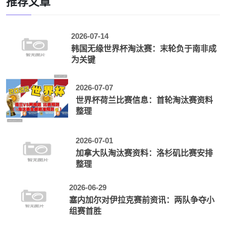
推荐文章
2026-07-14
韩国无缘世界杯淘汰赛：末轮负于南非成
为关键
2026-07-07
世界杯荷兰比赛信息：首轮淘汰赛资料
整理
2026-07-01
加拿大队淘汰赛资料：洛杉矶比赛安排
整理
2026-06-29
塞内加尔对伊拉克赛前资讯：两队争夺小
组赛首胜