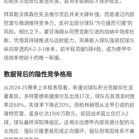
初期多次出现位置感失误，直到冬歇期后才逐步稳定。
拜耳勒沃库森在失去维尔茨后并未大肆补强，而是通过内部
挖潜与微调维持竞争力，反衬出部分球队“为引援而引援”的
风险。相比之下，霍芬海姆从阿贾克斯引进的加纳中场库杜
斯，凭借其持球推进与远射能力，完美嵌入球队强调控球与
纵向穿透的4-2-3-1体系，前半程贡献5球4助，成为德甲中
场效率榜前十的唯一新援。
数据背后的隐性竞争格局
从2024-25赛季上半程表现看，新援对球队积分贡献存在显
著差异。多特蒙德新援席尔瓦出场17次，球队在其首发时胜
率达68%，失球率下降近30%；而柏林赫塔从法甲引进的前
锋特劳雷，虽身价达1500万欧元，却因战术孤立仅打入2
球，球队最终深陷降级区。这揭示出德甲内部资源分配的马
太效应：强队引援更易形成正向循环，弱队则常因体系不兼