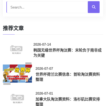
推荐文章
2026-07-14
韩国无缘世界杯淘汰赛：末轮负于南非成
为关键
2026-07-07
世界杯荷兰比赛信息：首轮淘汰赛资料
整理
2026-07-01
加拿大队淘汰赛资料：洛杉矶比赛安排
整理