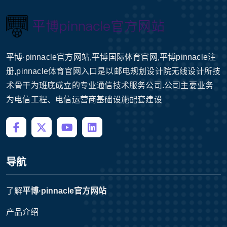
平博·pinnacle官方网站,平博国际体育官网,平博pinnacle注
册,pinnacle体育官网入口是以邮电规划设计院无线设计所技
术骨干为班底成立的专业通信技术服务公司.公司主要业务
为电信工程、电信运营商基础设施配套建设
导航
了解
平博·pinnacle官方网站
产品介绍