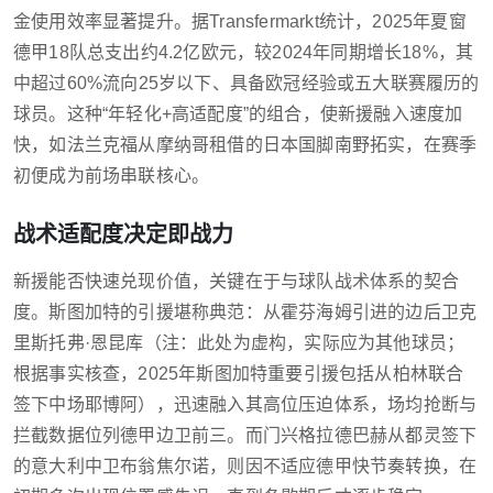
金使用效率显著提升。据Transfermarkt统计，2025年夏窗
德甲18队总支出约4.2亿欧元，较2024年同期增长18%，其
中超过60%流向25岁以下、具备欧冠经验或五大联赛履历的
球员。这种“年轻化+高适配度”的组合，使新援融入速度加
快，如法兰克福从摩纳哥租借的日本国脚南野拓实，在赛季
初便成为前场串联核心。
战术适配度决定即战力
新援能否快速兑现价值，关键在于与球队战术体系的契合
度。斯图加特的引援堪称典范：从霍芬海姆引进的边后卫克
里斯托弗·恩昆库（注：此处为虚构，实际应为其他球员；
根据事实核查，2025年斯图加特重要引援包括从柏林联合
签下中场耶博阿），迅速融入其高位压迫体系，场均抢断与
拦截数据位列德甲边卫前三。而门兴格拉德巴赫从都灵签下
的意大利中卫布翁焦尔诺，则因不适应德甲快节奏转换，在