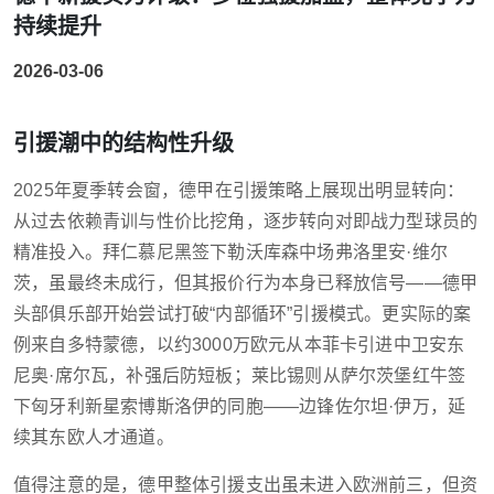
持续提升
2026-03-06
引援潮中的结构性升级
2025年夏季转会窗，德甲在引援策略上展现出明显转向：
从过去依赖青训与性价比挖角，逐步转向对即战力型球员的
精准投入。拜仁慕尼黑签下勒沃库森中场弗洛里安·维尔
茨，虽最终未成行，但其报价行为本身已释放信号——德甲
头部俱乐部开始尝试打破“内部循环”引援模式。更实际的案
例来自多特蒙德，以约3000万欧元从本菲卡引进中卫安东
尼奥·席尔瓦，补强后防短板；莱比锡则从萨尔茨堡红牛签
下匈牙利新星索博斯洛伊的同胞——边锋佐尔坦·伊万，延
续其东欧人才通道。
值得注意的是，德甲整体引援支出虽未进入欧洲前三，但资