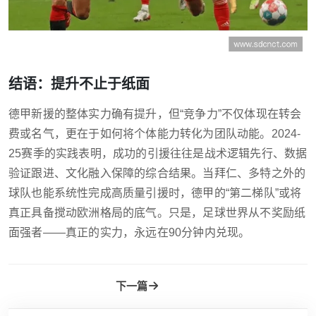
结语：提升不止于纸面
德甲新援的整体实力确有提升，但“竞争力”不仅体现在转会
费或名气，更在于如何将个体能力转化为团队动能。2024-
25赛季的实践表明，成功的引援往往是战术逻辑先行、数据
验证跟进、文化融入保障的综合结果。当拜仁、多特之外的
球队也能系统性完成高质量引援时，德甲的“第二梯队”或将
真正具备搅动欧洲格局的底气。只是，足球世界从不奖励纸
面强者——真正的实力，永远在90分钟内兑现。
下一篇