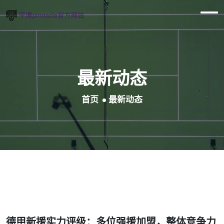
最新动态
首页
最新动态
德甲新援实力评级：多位强援加盟，整体竞争力